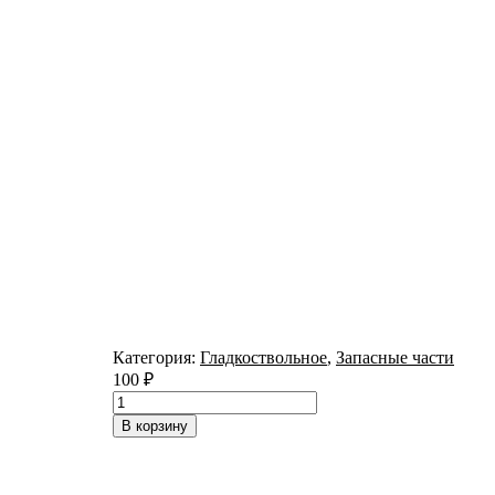
Категория:
Гладкоствольное
,
Запасные части
100
₽
Количество
товара
В корзину
Основание
мушки
6п20