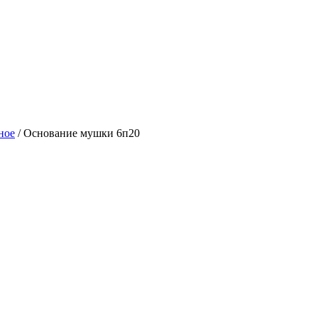
ное
/ Основание мушки 6п20