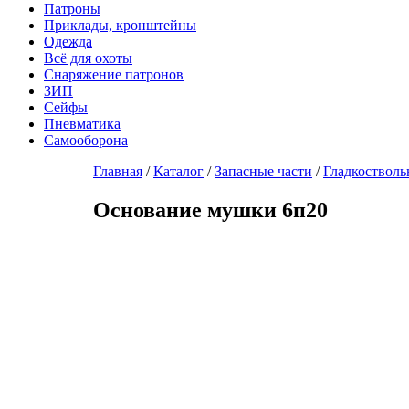
Патроны
Приклады, кронштейны
Одежда
Всё для охоты
Снаряжение патронов
ЗИП
Сейфы
Пневматика
Самооборона
Главная
/
Каталог
/
Запасные части
/
Гладкостволь
Основание мушки 6п20