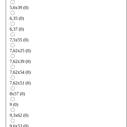
5,6x39
(
0
)
6,35
(
0
)
6,37
(
0
)
7,5x55
(
0
)
7,62x25
(
0
)
7,62x39
(
0
)
7,62x54
(
0
)
7,62х51
(
0
)
8x57
(
0
)
9
(
0
)
9,3x62
(
0
)
9,6x53
(
0
)