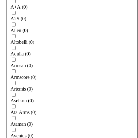
A+A
(
0
)
A2S
(
0
)
Allen
(
0
)
Altobelli
(
0
)
Aquila
(
0
)
Armsan
(
0
)
Armscore
(
0
)
Artemis
(
0
)
Aselkon
(
0
)
Ata Arms
(
0
)
Ataman
(
0
)
Aventus
(
0
)