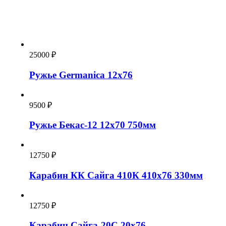
25000
₽
Ружье Germanica 12х76
9500
₽
Ружье Бекас-12 12х70 750мм
12750
₽
Карабин КК Сайга 410К 410х76 330мм
12750
₽
Карабин Сайга-20С 20х76