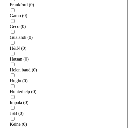
Frankford
(
0
)
Gamo
(
0
)
Geco
(
0
)
Gualandi
(
0
)
H&N
(
0
)
Hatsan
(
0
)
Helen baud
(
0
)
Huglu
(
0
)
Hunterhelp
(
0
)
Impala
(
0
)
JSB
(
0
)
Keine
(
0
)