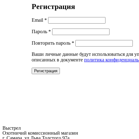
Регистрация
Email
*
Пароль
*
Повторить пароль
*
Ваши личные данные будут использоваться для уп
описанных в документе
политика конфиденциаль
Регистрация
Выстрел
Охотничий комиссионный магазин
г. Самара, ул.Льва Толстого 97а