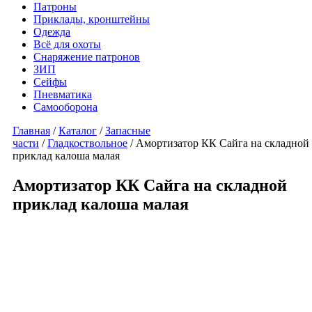
Патроны
Приклады, кронштейны
Одежда
Всё для охоты
Снаряжение патронов
ЗИП
Сейфы
Пневматика
Самооборона
Главная
/
Каталог
/
Запасные
части
/
Гладкоствольное
/ Амортизатор КК Сайга на складной
приклад калоша малая
Амортизатор КК Сайга на складной
приклад калоша малая