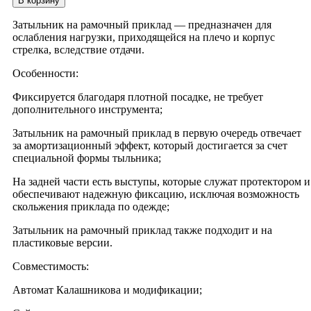
В корзину
Амортизатор
КК
Затыльник на рамочный приклад — предназначен для
Сайга
ослабления нагрузки, приходящейся на плечо и корпус
на
стрелка, вследствие отдачи.
складной
приклад
Особенности:
калоша
малая
Фиксируется благодаря плотной посадке, не требует
дополнительного инструмента;
Затыльник на рамочный приклад в первую очередь отвечает
за амортизационный эффект, который достигается за счет
специальной формы тыльника;
На задней части есть выступы, которые служат протектором и
обеспечивают надежную фиксацию, исключая возможность
скольжения приклада по одежде;
Затыльник на рамочный приклад также подходит и на
пластиковые версии.
Совместимость:
Автомат Калашникова и модификации;