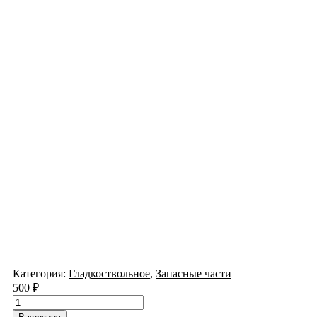
Категория:
Гладкоствольное
,
Запасные части
500
₽
Количество
товара