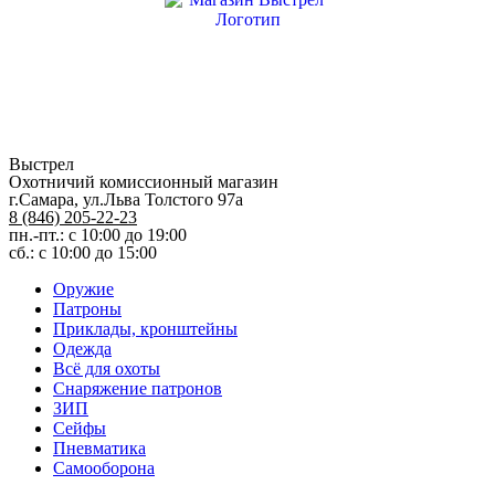
Выстрел
Охотничий комиссионный магазин
г.Самара, ул.Льва Толстого 97а
8 (846) 205-22-23
пн.-пт.: с 10:00 до 19:00
сб.: с 10:00 до 15:00
Оружие
Патроны
Приклады, кронштейны
Одежда
Всё для охоты
Снаряжение патронов
ЗИП
Сейфы
Пневматика
Самооборона