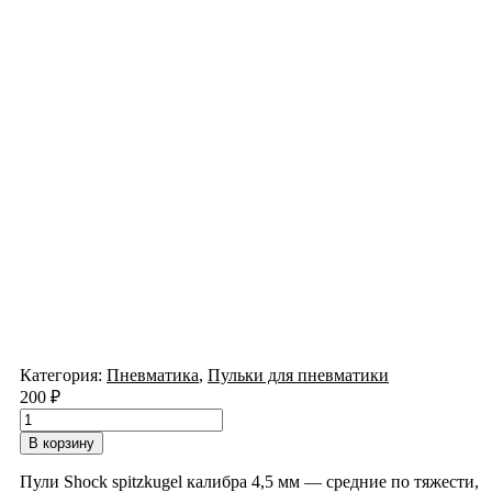
Категория:
Пневматика
,
Пульки для пневматики
200
₽
Количество
товара
В корзину
Пульки
Shock
Пули Shock spitzkugel калибра 4,5 мм — средние по тяжести,