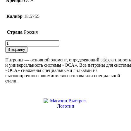
Бренды
ОСА
Калибр
18,5×55
Страна
Россия
Количество
товара
В корзину
Патрон
18,5х55Т
Патроны — основной элемент, определяющий эффективность
сигнальный
и универсальность системы «ОСА». Все патроны для системы
Желтый
«ОСА» снабжены специальными гильзами из
высокопрочного алюминиевого сплава или специальной
стали.