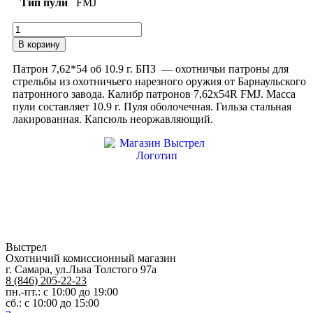
Тип пули
FMJ
Количество
товара
В корзину
Патроны
БПЗ
Патрон 7,62*54 об 10.9 г. БПЗ — охотничьи патроны для
7,62Х54
стрельбы из охотничьего нарезного оружия от Барнаульского
FMJ
патронного завода. Калибр патронов 7,62х54R FMJ. Масса
10.9Г
пули составляет 10.9 г. Пуля оболочечная. Гильза стальная
лакированная. Капсюль неоржавляющий.
Выстрел
Охотничий комиссионный магазин
г. Самара, ул.Льва Толстого 97а
8 (846) 205-22-23
пн.-пт.: с 10:00 до 19:00
сб.: с 10:00 до 15:00