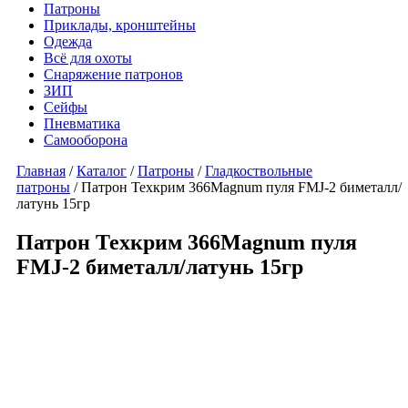
Патроны
Приклады, кронштейны
Одежда
Всё для охоты
Снаряжение патронов
ЗИП
Сейфы
Пневматика
Самооборона
Главная
/
Каталог
/
Патроны
/
Гладкоствольные
патроны
/ Патрон Техкрим 366Magnum пуля FMJ-2 биметалл/
латунь 15гр
Патрон Техкрим 366Magnum пуля
FMJ-2 биметалл/латунь 15гр