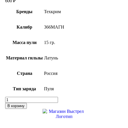
600
₽
Бренды
Техкрим
Калибр
366МАГН
Масса пули
15 гр.
Материал гильзы
Латунь
Страна
Россия
Тип заряда
Пуля
Количество
товара
В корзину
Патрон
Техкрим
366Magnum
пуля