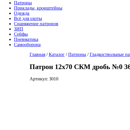
Патроны
Приклады, кронштейны
Одежда
Всё для охоты
Снаряжение патронов
ЗИП
Сейфы
Пневматика
Самооборона
Главная
/
Каталог
/
Патроны
/
Гладкоствольные п
Патрон 12х70 СКМ дробь №0 36
Артикул: 3010