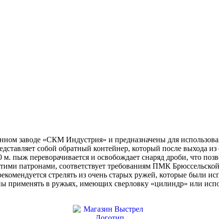
нном заводе «СКМ Индустрия» и предназначены для использова
ставляет собой обратный контейнер, который после выхода из с
0 м. пыж переворачивается и освобождает снаряд дроби, что поз
этими патронами, соответствует требованиям ПМК Брюссельской 
рекомендуется стрелять из очень старых ружей, которые были ис
оны применять в ружьях, имеющих сверловку «цилиндр» или исп