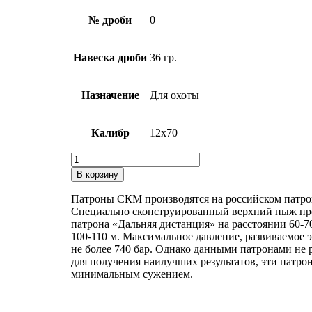
№ дроби
0
Навеска дроби
36 гр.
Назначение
Для охоты
Калибр
12х70
Количество
товара
В корзину
Патрон
12х70
Патроны СКМ производятся на российском патро
СКМ
Специально сконструированный верхний пыж пред
дробь
патрона «Дальняя дистанция» на расстоянии 60-7
№0
100-110 м. Максимальное давление, развиваемое 
36г
не более 740 бар. Однако данными патронами не 
дальняя
для получения наилучших результатов, эти патр
дистанция
минимальным сужением.