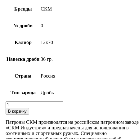
Бренды
СКМ
№ дроби
0
Калибр
12х70
Навеска дроби
36 гр.
Страна
Россия
Тип заряда
Дробь
Количество
товара
В корзину
Патрон
12х70
Патроны СКМ производятся на российском патронном заводе
СКМ
«СКМ Индустрия» и предназначены для использования в
0
охотничьих и спортивных ружьях. Специально
36г
сконструированный верхний пыж представляет собой