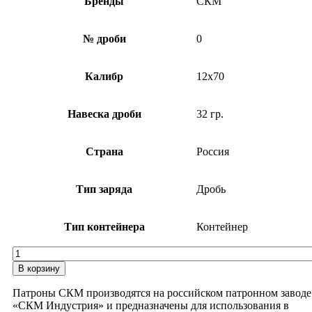
Бренды
СКМ
№ дроби
0
Калибр
12х70
Навеска дроби
32 гр.
Страна
Россия
Тип заряда
Дробь
Тип контейнера
Контейнер
Количество
товара
В корзину
Патрон
12х70
Патроны СКМ производятся на российском патронном заводе
СКМ
«СКМ Индустрия» и предназначены для использования в