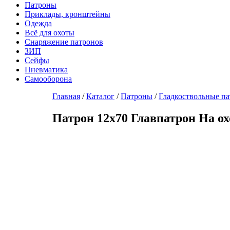
Патроны
Приклады, кронштейны
Одежда
Всё для охоты
Снаряжение патронов
ЗИП
Сейфы
Пневматика
Самооборона
Главная
/
Каталог
/
Патроны
/
Гладкоствольные п
Патрон 12х70 Главпатрон На ох