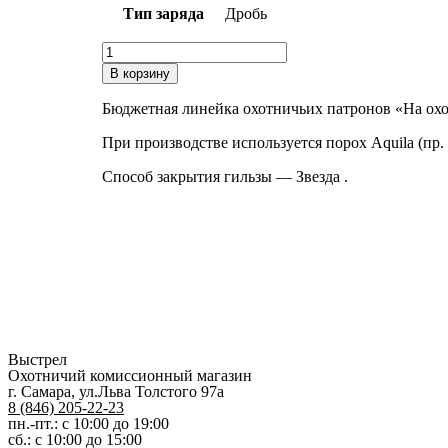
Тип заряда
Дробь
Количество
товара
В корзину
Патрон
12х70
Бюджетная линейка охотничьих патронов «На охо
Главпатрон
На
При производстве используется порох Aquila (пр.
охоту
5
Способ закрытия гильзы — Звезда .
32гр
Выстрел
Охотничий комиссионный магазин
г. Самара, ул.Льва Толстого 97а
8 (846) 205-22-23
пн.-пт.: с 10:00 до 19:00
сб.: с 10:00 до 15:00