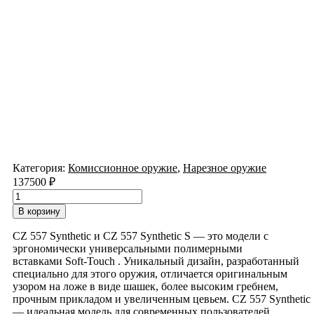
Категория:
Комиссионное оружие
,
Нарезное оружие
137500
₽
Количество
товара
В корзину
Карабин
CZ
CZ 557 Synthetic и CZ 557 Synthetic S — это модели с
557
эргономически универсальными полимерными
Synthetic
вставками
Soft-Touch
. Уникальный дизайн, разработанный
S
специально для этого оружия, отличается оригинальным
308Win
узором на ложе в виде шашек, более высоким гребнем,
прочным прикладом и увеличенным цевьем. CZ 557 Synthetic
— идеальная модель для современных пользователей,