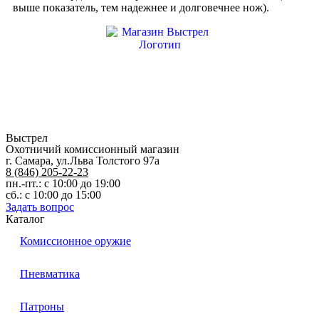
65х13
выше показатель, тем надежнее и долговечнее нож).
Выстрел
Охотничий комиссионный магазин
г. Самара, ул.Льва Толстого 97а
8 (846) 205-22-23
пн.-пт.: с 10:00 до 19:00
сб.: с 10:00 до 15:00
Задать вопрос
Каталог
Комиссионное оружие
Пневматика
Патроны