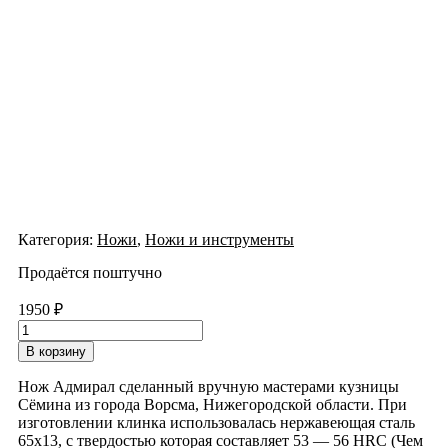
Категория:
Ножи
,
Ножи и инструменты
Продаётся поштучно
1950
₽
Количество
товара
В корзину
Нож
ИП
Нож Адмирал сделанный вручную мастерами кузницы
Семин
Сёмина из города Ворсма, Нижегородской области. При
Адмирал
изготовлении клинка использовалась нержавеющая сталь
сталь
65х13, с твердостью которая составляет 53 — 56 HRC (Чем