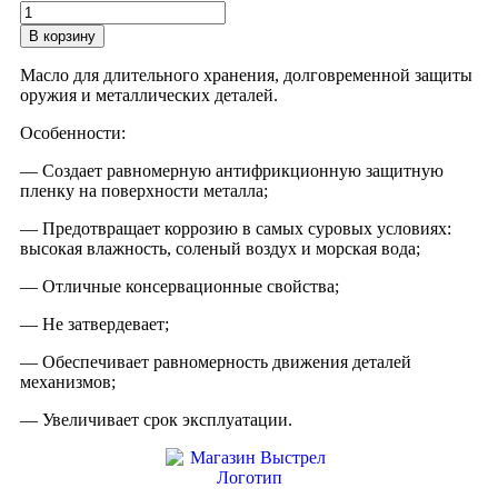
Количество
товара
В корзину
Смазка
Neo
Масло для длительного хранения, долговременной защиты
Elements
оружия и металлических деталей.
Protective
Oil
Особенности:
защитная
100мл
— Создает равномерную антифрикционную защитную
пленку на поверхности металла;
— Предотвращает коррозию в самых суровых условиях:
высокая влажность, соленый воздух и морская вода;
— Отличные консервационные свойства;
— Не затвердевает;
— Обеспечивает равномерность движения деталей
механизмов;
— Увеличивает срок эксплуатации.