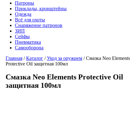
Патроны
Приклады, кронштейны
Одежда
Всё для охоты
Снаряжение патронов
ЗИП
Сейфы
Пневматика
Самооборона
Главная
/
Каталог
/
Уход за оружием
/ Смазка Neo Elements
Protective Oil защитная 100мл
Смазка Neo Elements Protective Oil
защитная 100мл