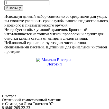
Количество
товара
В корзину
Набор
для
Используя данный набор совместно со средствами для ухода,
чистки
вы сможете увеличить срок службы вашего гладкоствольного,
оружия
нарезного и пневматического оружия.
Shot
Не требует особых условий хранения. Бронзовый
Time
изготавливается из тонкой мягкой проволоки и служит для
калибр
очистки канала ствола от нагара и следов свинца.
7,62
Нейлоновый ерш используется для чистки ствола
специальными пастами. Щетинный для финальной чистовой
протирки.
Выстрел
Охотничий комиссионный магазин
г. Самара, ул.Льва Толстого 97а
8 (846) 205-22-23