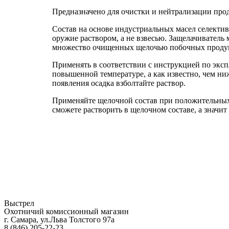
Масло
Беркут
Предназначено для очистки и нейтрализации прод
150
мл
Состав на основе индустриальных масел селектив
щелочное
оружие раствором, а не взвесью. Защелачиватель 
множество очищенных щелочью побочных проду
Применять в соответствии с инструкцией по эксп
повышенной температуре, а как известно, чем ниж
появления осадка взболтайте раствор.
Применяйте щелочной состав при положительных 
сможете растворить в щелочном составе, а значит
Выстрел
Охотничий комиссионный магазин
г. Самара, ул.Льва Толстого 97а
8 (846) 205-22-23