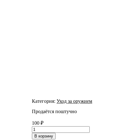
Категория:
Уход за оружием
Продаётся поштучно
100
₽
Количество
товара
В корзину