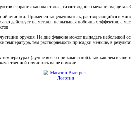
уктов сгорания канала ствола, газоотводного механизма, детале
ной очистки. Применен защелачиватель, растворяющийся в минер
мягко действует на металл, не вызывая побочных эффектов, а мас
ктов.
луатации оружия. На дне флакона может выпадать небольшой оса
е температура, тем растворяемость присадки меньше, в результат
температурах (лучше всего при комнатной), так как чем выше т
 качественней почистить ваше оружие.