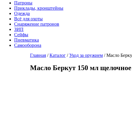
Патроны
Приклады, кронштейны
Одежда
Всё для охоты
Снаряжение патронов
ЗИП
Сейфы
Пневматика
Самооборона
Главная
/
Каталог
/
Уход за оружием
/ Масло Берку
Масло Беркут 150 мл щелочное