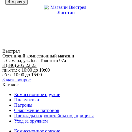
В корзину
Пыж
войлочный
осаленый
H-
10
20кл
Выстрел
Охотничий комиссионный магазин
г. Самара, ул.Льва Толстого 97а
8 (846) 205-22-23
пн.-пт.: с 10:00 до 19:00
сб.: с 10:00 до 15:00
Задать вопрос
Каталог
Комиссионное оружие
Пневматика
Патроны
Снаряжение патронов
Приклады и кронштейны под прицелы
Уход за оружием
Комиссионное оружие