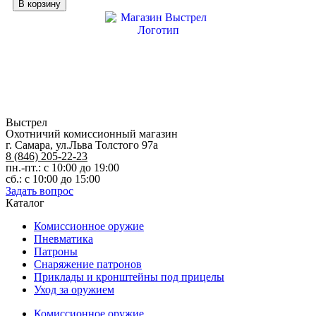
товара
В корзину
Пыж
лепесток
16
кл
мет/
г
Выстрел
Охотничий комиссионный магазин
г. Самара, ул.Льва Толстого 97а
8 (846) 205-22-23
пн.-пт.: с 10:00 до 19:00
сб.: с 10:00 до 15:00
Задать вопрос
Каталог
Комиссионное оружие
Пневматика
Патроны
Снаряжение патронов
Приклады и кронштейны под прицелы
Уход за оружием
Комиссионное оружие