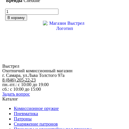
Бренды
Cheddite
Количество
товара
В корзину
Гильза
20х70
Гуммигут
без
капсюля
Выстрел
Охотничий комиссионный магазин
г. Самара, ул.Льва Толстого 97а
8 (846) 205-22-23
пн.-пт.: с 10:00 до 19:00
сб.: с 10:00 до 15:00
Задать вопрос
Каталог
Комиссионное оружие
Пневматика
Патроны
Снаряжение патронов