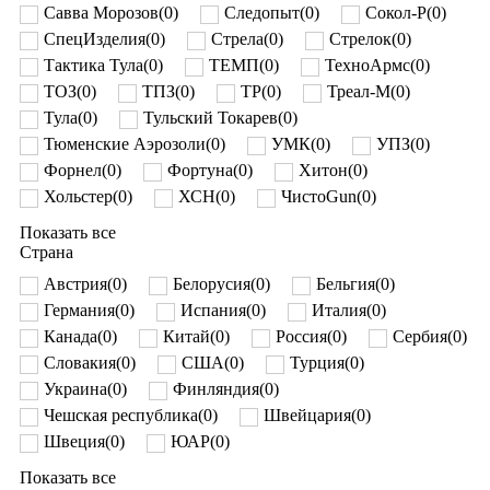
Савва Морозов
(
0
)
Следопыт
(
0
)
Сокол-Р
(
0
)
СпецИзделия
(
0
)
Стрела
(
0
)
Стрелок
(
0
)
Тактика Тула
(
0
)
ТЕМП
(
0
)
ТехноАрмс
(
0
)
ТОЗ
(
0
)
ТПЗ
(
0
)
ТР
(
0
)
Треал-М
(
0
)
Тула
(
0
)
Тульский Токарев
(
0
)
Тюменские Аэрозоли
(
0
)
УМК
(
0
)
УПЗ
(
0
)
Форнел
(
0
)
Фортуна
(
0
)
Хитон
(
0
)
Хольстер
(
0
)
ХСН
(
0
)
ЧистоGun
(
0
)
Показать все
Страна
Австрия
(
0
)
Белорусия
(
0
)
Бельгия
(
0
)
Германия
(
0
)
Испания
(
0
)
Италия
(
0
)
Канада
(
0
)
Китай
(
0
)
Россия
(
0
)
Сербия
(
0
)
Словакия
(
0
)
США
(
0
)
Турция
(
0
)
Украина
(
0
)
Финляндия
(
0
)
Чешская республика
(
0
)
Швейцария
(
0
)
Швеция
(
0
)
ЮАР
(
0
)
Показать все