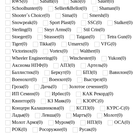
RWS
(
0
)
Sabatti
(
0
)
Sako
(
0
)
Sauer
(
0
)
Schoolhunter
(
0
)
Sellier&Bellot
(
0
)
Shaman
(
0
)
Shooter`s Choice
(
0
)
Sima
(
0
)
Smersh
(
0
)
Snowpeak
(
0
)
Sport Plast
(
0
)
SSC
(
0
)
Stalker
(
0
)
Sterling
(
0
)
Steyr Arms
(
0
)
Stil Crin
(
0
)
Stoeger
(
0
)
Strasser
(
0
)
Taigan
(
0
)
Tetra Gun
(
0
)
Tiger
(
0
)
Tikka
(
0
)
Umarex
(
0
)
VFG
(
0
)
Victorinox
(
0
)
Vortex
(
0
)
Walther
(
0
)
Wheeler Engineering
(
0
)
Winchester
(
0
)
Yukon
(
0
)
Аксиома НПФ
(
0
)
АПЗ
(
0
)
Артель
(
0
)
Баллистик
(
0
)
Беркут
(
0
)
БПЗ
(
0
)
Вавилон
(
0
)
Военохот
(
0
)
Военхот
(
0
)
Выстрел
(
0
)
Гроза
(
0
)
Дичь
(
0
)
Золотое сечение
(
0
)
ИП Семин
(
0
)
Ирбис
(
0
)
КАК Рекорд
(
0
)
Квинтор
(
0
)
КЗ Маяк
(
0
)
КЗОРС
(
0
)
Концерн Калашникова
(
0
)
КСПЗ
(
0
)
КУРС-С
(
0
)
Ладья
(
0
)
Левша
(
0
)
Мартъ
(
0
)
Молот
(
0
)
Молот Армз
(
0
)
Муром
(
0
)
НПЗ
(
0
)
ОСА
(
0
)
РОК
(
0
)
Росоружие
(
0
)
Русак
(
0
)