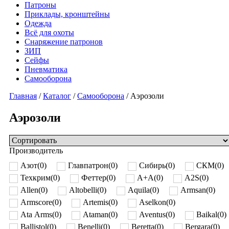
Патроны
Приклады, кронштейны
Одежда
Всё для охоты
Снаряжение патронов
ЗИП
Сейфы
Пневматика
Самооборона
Главная
/
Каталог
/
Самооборона
/ Аэрозоли
Аэрозоли
Производитель
Азот
(
0
)
Главпатрон
(
0
)
Сибирь
(
0
)
СКМ
(
0
)
Техкрим
(
0
)
Феттер
(
0
)
A+A
(
0
)
A2S
(
0
)
Allen
(
0
)
Altobelli
(
0
)
Aquila
(
0
)
Armsan
(
0
)
Armscore
(
0
)
Artemis
(
0
)
Aselkon
(
0
)
Ata Arms
(
0
)
Ataman
(
0
)
Aventus
(
0
)
Baikal
(
0
)
Ballistol
(
0
)
Benelli
(
0
)
Beretta
(
0
)
Bergara
(
0
)