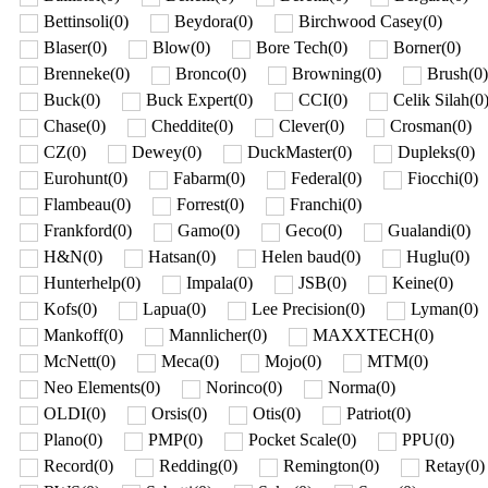
Bettinsoli
(
0
)
Beydora
(
0
)
Birchwood Сasey
(
0
)
Blaser
(
0
)
Blow
(
0
)
Bore Tech
(
0
)
Borner
(
0
)
Brenneke
(
0
)
Bronco
(
0
)
Browning
(
0
)
Brush
(
0
)
Buck
(
0
)
Buck Expert
(
0
)
CCI
(
0
)
Celik Silah
(
0
Chase
(
0
)
Cheddite
(
0
)
Clever
(
0
)
Crosman
(
0
)
CZ
(
0
)
Dewey
(
0
)
DuckMaster
(
0
)
Dupleks
(
0
)
Eurohunt
(
0
)
Fabarm
(
0
)
Federal
(
0
)
Fiocchi
(
0
)
Flambeau
(
0
)
Forrest
(
0
)
Franchi
(
0
)
Frankford
(
0
)
Gamo
(
0
)
Geco
(
0
)
Gualandi
(
0
)
H&N
(
0
)
Hatsan
(
0
)
Helen baud
(
0
)
Huglu
(
0
)
Hunterhelp
(
0
)
Impala
(
0
)
JSB
(
0
)
Keine
(
0
)
Kofs
(
0
)
Lapua
(
0
)
Lee Precision
(
0
)
Lyman
(
0
)
Mankoff
(
0
)
Mannlicher
(
0
)
MAXXTECH
(
0
)
McNett
(
0
)
Meca
(
0
)
Mojo
(
0
)
MTM
(
0
)
Neo Elements
(
0
)
Norinco
(
0
)
Norma
(
0
)
OLDI
(
0
)
Orsis
(
0
)
Otis
(
0
)
Patriot
(
0
)
Plano
(
0
)
PMP
(
0
)
Pocket Scale
(
0
)
PPU
(
0
)
Record
(
0
)
Redding
(
0
)
Remington
(
0
)
Retay
(
0
)