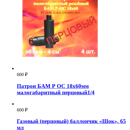
600
₽
Патрон БАМ Р ОС 18х60мм
малогабаритный перцовый1/4
600
₽
Газовый (перцовый) баллончик «Шок», 65
мл