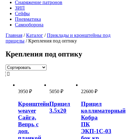
Снаряжение патронов
ЗИП
Сейфы
Пневматика
Самооборона
Главная
/
Каталог
/
Приклады и кронштейны под
прицелы
/ Крепления под оптику
Крепления под оптику
3950
₽
5050
₽
22600
₽
Кронштейн
Прицел
Прицел
weaver
3.5х20
коллиматорный
Сайга,
Кобра
Вепрь с
ПК
доп.
ЭКП-1С-03
планкой
бок.кр.