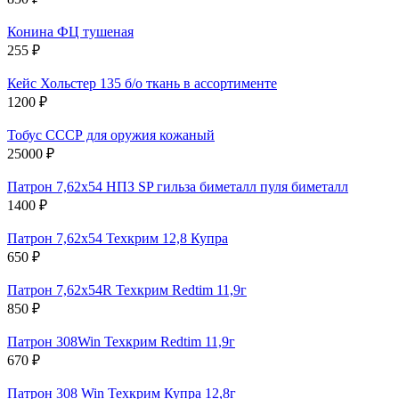
Конина ФЦ тушеная
255
₽
Кейс Хольстер 135 б/о ткань в ассортименте
1200
₽
Тобус СССР для оружия кожаный
25000
₽
Патрон 7,62х54 НПЗ SP гильза биметалл пуля биметалл
1400
₽
Патрон 7,62х54 Техкрим 12,8 Купра
650
₽
Патрон 7,62х54R Техкрим Redtim 11,9г
850
₽
Патрон 308Win Техкрим Redtim 11,9г
670
₽
Патрон 308 Win Техкрим Купра 12,8г