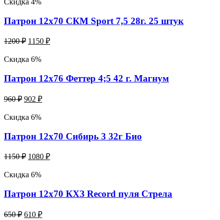
Скидка 4%
Патрон 12х70 СКМ Sport 7,5 28г. 25 штук
1200
₽
1150
₽
Скидка 6%
Патрон 12х76 Феттер 4;5 42 г. Магнум
960
₽
902
₽
Скидка 6%
Патрон 12х70 Сибирь 3 32г Био
1150
₽
1080
₽
Скидка 6%
Патрон 12х70 КХЗ Record пуля Стрела
650
₽
610
₽