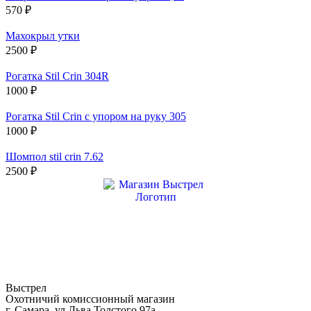
570
₽
Махокрыл утки
2500
₽
Рогатка Stil Crin 304R
1000
₽
Рогатка Stil Crin с упором на руку 305
1000
₽
Шомпол stil crin 7.62
2500
₽
Выстрел
Охотничий комиссионный магазин
г. Самара, ул.Льва Толстого 97а