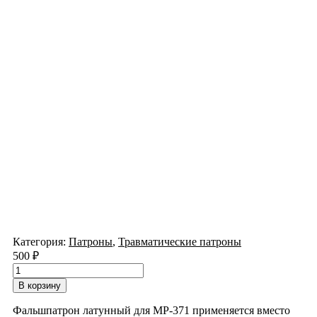
Категория:
Патроны
,
Травматические патроны
500
₽
Количество
товара
В корзину
Фальшпатрон
жевело
Фальшпатрон латунный для МР-371 применяется вместо