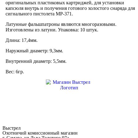
10
оригинальных пластиковых картриджей, для установки
шт
капсюля внутрь и получения готового холостого снаряда для
сигнального пистолета МР-371.
Латунные фальшпатроны являются многоразовыми.
Изготовлены из латуни. Упаковка: 10 штук.
Длина: 17,4мм.
Наружный диаметр: 9,3мм.
Внутренний диаметр: 5,5мм.
Вес: 6гр.
Выстрел
Охотничий комиссионный магазин
г. Самара, ул.Льва Толстого 97а